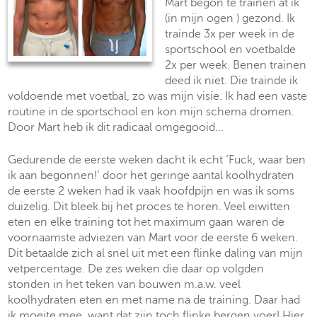
Mart begon te trainen at ik
(in mijn ogen ) gezond. Ik
trainde 3x per week in de
sportschool en voetbalde
2x per week. Benen trainen
deed ik niet. Die trainde ik
voldoende met voetbal, zo was mijn visie. Ik had een vaste
routine in de sportschool en kon mijn schema dromen.
Door Mart heb ik dit radicaal omgegooid...
Gedurende de eerste weken dacht ik echt ‘Fuck, waar ben
ik aan begonnen!’ door het geringe aantal koolhydraten
de eerste 2 weken had ik vaak hoofdpijn en was ik soms
duizelig. Dit bleek bij het proces te horen. Veel eiwitten
eten en elke training tot het maximum gaan waren de
voornaamste adviezen van Mart voor de eerste 6 weken.
Dit betaalde zich al snel uit met een flinke daling van mijn
vetpercentage. De zes weken die daar op volgden
stonden in het teken van bouwen m.a.w. veel
koolhydraten eten en met name na de training. Daar had
ik moeite mee, want dat zijn toch flinke bergen voer! Hier