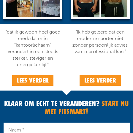
"dat ik gewoon heel goed
"Ik heb geleerd dat een
merk dat mijn
moderne sporter niet
"kantoorlichaam"
zonder persoonlijk advies
verandert in een steeds
van 'n professional kan."
sterker, steviger en
energieker lijf."
LEES VERDER
LEES VERDER
KLAAR OM ECHT TE VERANDEREN?
START NU
MET FITSMART!