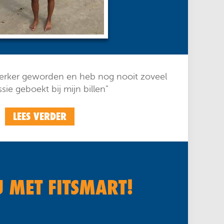
terker geworden en heb nog nooit zoveel
sie geboekt bij mijn billen"
LEES VERDER
U MET FITSMART!