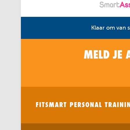
Klaar om van st
MELD JE 
FITSMART PERSONAL TRAIN