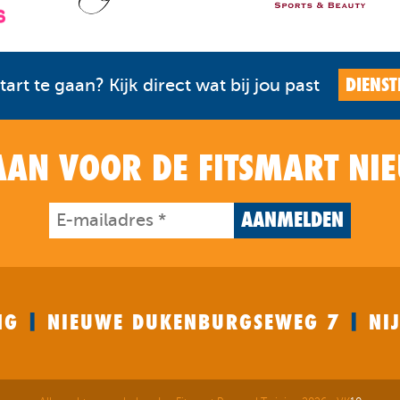
DIENST
art te gaan? Kijk direct wat bij jou past
AAN VOOR DE FITSMART NI
AANMELDEN
|
|
ING
NIEUWE DUKENBURGSEWEG 7
NI