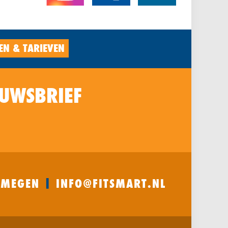
EN & TARIEVEN
EUWSBRIEF
|
JMEGEN
INFO@FITSMART.NL