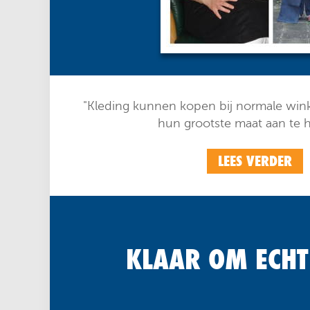
"Kleding kunnen kopen bij normale wink
hun grootste maat aan te 
LEES VERDER
KLAAR OM ECHT