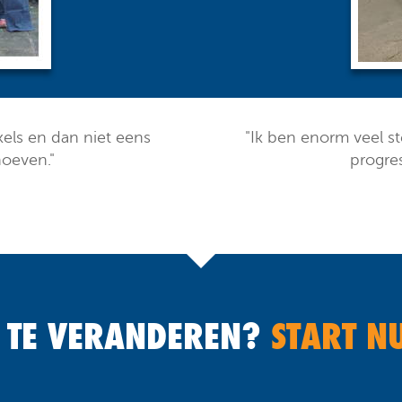
els en dan niet eens
"Ik ben enorm veel s
hoeven."
progres
 TE VERANDEREN?
START N