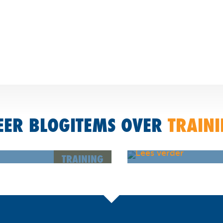
ER BLOGITEMS OVER
TRAIN
Gebroken been of sc
it.
trainen!
TRAINING