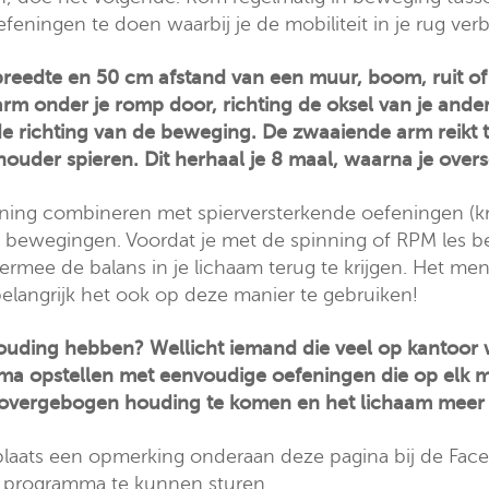
feningen te doen waarbij je de mobiliteit in je rug verb
eedte en 50 cm afstand van een muur, boom, ruit of 
rm onder je romp door, richting de oksel van je ande
de richting van de beweging. De zwaaiende arm reikt to
houder spieren. Dit herhaal je 8 maal, waarna je over
ening combineren met spierversterkende oefeningen (kr
k bewegingen. Voordat je met de spinning of RPM les b
ermee de balans in je lichaam terug te krijgen. Het me
belangrijk het ook op deze manier te gebruiken!
ouding hebben? Wellicht iemand die veel op kantoor w
mma opstellen met eenvoudige oefeningen die op el
rovergebogen houding te komen en het lichaam meer m
plaats een opmerking onderaan deze pagina bij de Faceb
 programma te kunnen sturen.