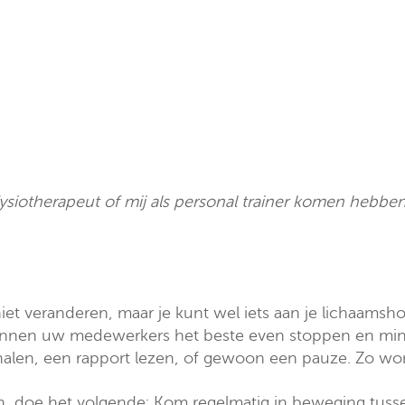
ysiotherapeut of mij als personal trainer komen hebben
et veranderen, maar je kunt wel iets aan je lichaam
unnen uw medewerkers het beste even stoppen en mins
halen, een rapport lezen, of gewoon een pauze. Zo word
, doe het volgende: Kom regelmatig in beweging tuss