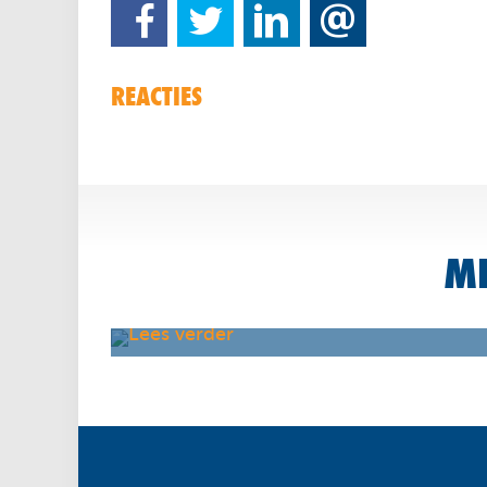
REACTIES
ME
Hill sprints, de beste interval training oo