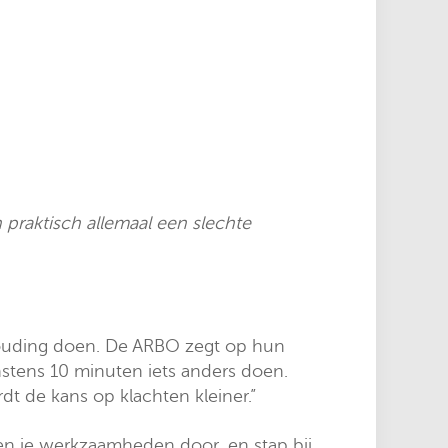
 praktisch allemaal een slechte
shouding doen. De ARBO zegt op hun
tens 10 minuten iets anders doen.
t de kans op klachten kleiner.”
en je werkzaamheden door, en stap bij