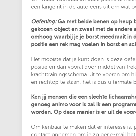
een lange rit in de auto eens uit om wat oe
Oefening:
Ga met beide benen op heup br
gekozen object en zwaai met de andere a
omhoog waarbij je je borst meedraait in 
positie een rek mag voelen in borst en sc
Het mooiste dat je kunt doen is deze oef
positie en dan vooral door middel van tre
krachttrainingsschema uit te voeren om hi
en rechtop te staan, het is dus uitermate 
Ken jij mensen die een slechte lichaamsh
genoeg animo voor is zal ik een progra
worden. Op deze manier is er uit de voo
Om kenbaar te maken dat er interesse is, 
contact opnemen om je zo per e-mail het