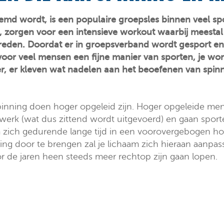
md wordt, is een populaire groepsles binnen veel sp
, zorgen voor een intensieve workout waarbij meestal
eden. Doordat er in groepsverband wordt gesport en e
t voor veel mensen een fijne manier van sporten, je w
hter, er kleven wat nadelen aan het beoefenen van spi
spinning doen hoger opgeleid zijn. Hoger opgeleide me
erk (wat dus zittend wordt uitgevoerd) en gaan sporte
aam zich gedurende lange tijd in een voorovergebogen h
 door te brengen zal je lichaam zich hieraan aanpasse
 de jaren heen steeds meer rechtop zijn gaan lopen.