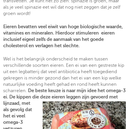
transvetten. Je kunt het zo zien: spinazie is groen, maar
als je veel spinazie eet wil dat nog niet zeggen dat je zelf
groen wordt!
Eieren bevatten veel eiwit van hoge biologische waarde,
vitamines en mineralen. Hierdoor stimuleren eieren
inclusief eigeel zelfs de aanmaak van het goede
cholesterol en verlagen het slechte.
Wel is het belangrijk onderscheid te maken tussen
verschillende soorten eieren. Een ei van een gestreste kip
uit een legbatterij dat veel antibiotica heeft toegediend
gekregen is minder gezond dan het ei van een kip welke
natuurlijke voeding heeft gehad en rond heeft kunnen
scharrelen.
De beste keuze is naar mijn idee het omega-3
ei. De kippen die deze
eieren leggen zijn gevoerd met
lijnzaad, met
als gevolg dat
het ei veel
omega-3
vetzuren