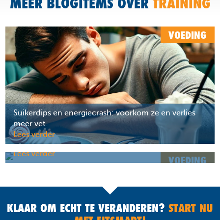
MEER BLOGITEMS OVER
TRAINING
VOEDING
Suikerdips en energiecrash: voorkom ze en verlies
meer vet.
Van bananen word je dik
VOEDING
KLAAR OM ECHT TE VERANDEREN?
START NU