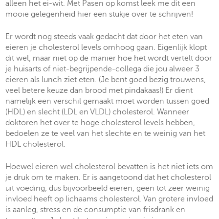
alleen het ei-wit. Met Pasen op komst leek me dit een
mooie gelegenheid hier een stukje over te schrijven!
Er wordt nog steeds vaak gedacht dat door het eten van
eieren je cholesterol levels omhoog gaan. Eigenlijk klopt
dit wel, maar niet op de manier hoe het wordt vertelt door
je huisarts of niet-begrijpende-collega die jou alweer 3
eieren als lunch ziet eten. (Je bent goed bezig trouwens,
veel betere keuze dan brood met pindakaas!) Er dient
namelijk een verschil gemaakt moet worden tussen goed
(HDL) en slecht (LDL en VLDL) cholesterol. Wanneer
doktoren het over te hoge cholesterol levels hebben,
bedoelen ze te veel van het slechte en te weinig van het
HDL cholesterol.
Hoewel eieren wel cholesterol bevatten is het niet iets om
je druk om te maken. Er is aangetoond dat het cholesterol
uit voeding, dus bijvoorbeeld eieren, geen tot zeer weinig
invloed heeft op lichaams cholesterol. Van grotere invloed
is aanleg, stress en de consumptie van frisdrank en