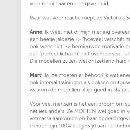
voor mooi haar en een gave huid.
Maar wat voor reactie roept de Victoria’s 
Anne
: Ik weet niet of mijn mening overee
een beetje jaloezie -> “hoeveel verschilt 
ook weer niet” -> hernieuwde motivatie om
een ‘perfect lichaam’ niet overheersen, is h
Die modellen zullen wel ontzettend hard m
Mart
: Ja, ze moeten er behoorlijk wat ene
ook interval trainingen als boksen en tou
waarom de modellen altijd goed in shape z
Voor veel mensen is het een droom om slank
net iets anders. Ze MOETEN wel goed in vo
vetmassa aankomen en haar opdrachtgever is
meiden zijn 100% toegewijd aan het behou