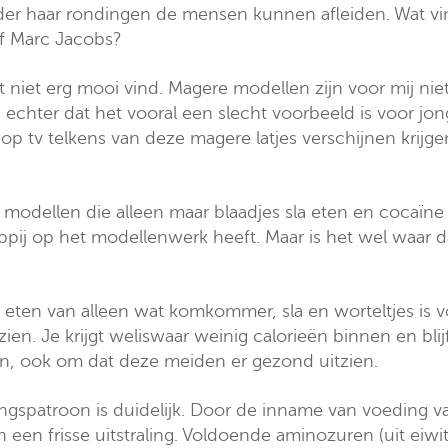
 haar rondingen de mensen kunnen afleiden. Wat vindt 
of Marc Jacobs?
et niet erg mooi vind. Magere modellen zijn voor mij nie
s echter dat het vooral een slecht voorbeeld is voor j
 op tv telkens van deze magere latjes verschijnen krijge
r modellen die alleen maar blaadjes sla eten en cocaïne 
ij op het modellenwerk heeft. Maar is het wel waar da
t eten van alleen wat komkommer, sla en worteltjes is
zien. Je krijgt weliswaar weinig calorieën binnen en blij
llen, ook om dat deze meiden er gezond uitzien.
patroon is duidelijk. Door de inname van voeding van 
en een frisse uitstraling. Voldoende aminozuren (uit e