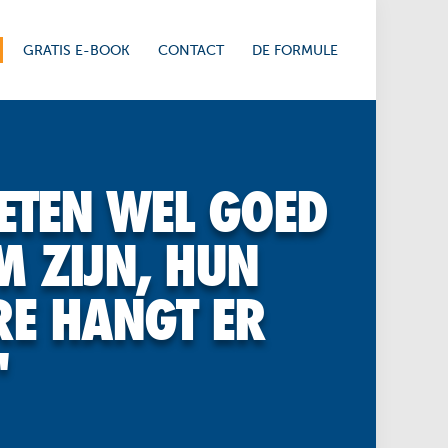
GRATIS E-BOOK
CONTACT
DE FORMULE
ETEN WEL GOED
M ZIJN, HUN
RE HANGT ER
"