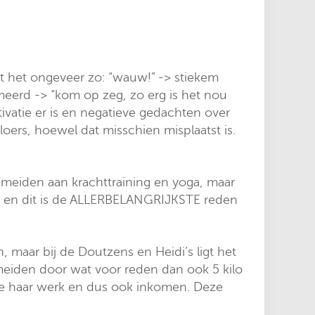
at het ongeveer zo: “wauw!” -> stiekem
imeerd -> “kom op zeg, zo erg is het nou
vatie er is en negatieve gedachten over
jaloers, hoewel dat misschien misplaatst is.
e meiden aan krachttraining en yoga, maar
dt, en dit is de ALLERBELANGRIJKSTE reden
, maar bij de Doutzens en Heidi’s ligt het
meiden door wat voor reden dan ook 5 kilo
t ze haar werk en dus ook inkomen. Deze