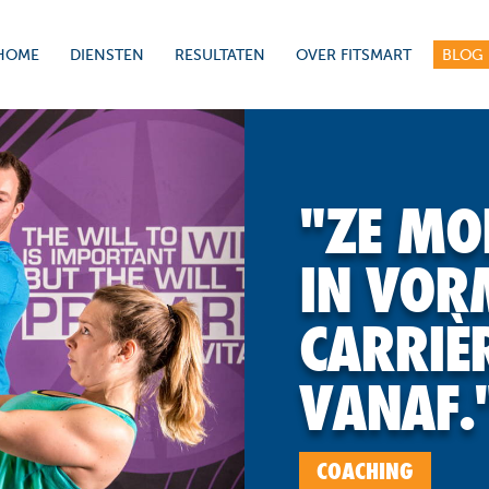
HOME
DIENSTEN
RESULTATEN
OVER FITSMART
BLOG
"ZE MO
IN VOR
CARRIÈ
VANAF.
COACHING