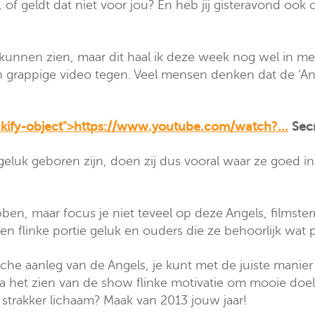
, of geldt dat niet voor jou? En heb jij gisteravond oo
 kunnen zien, maar dit haal ik deze week nog wel in m
 grappige video tegen. Veel mensen denken dat de ‘Angel
inkify-object">https://www.youtube.com/watch?...
Secr
geluk geboren zijn, doen zij dus vooral waar ze goed in
en, maar focus je niet teveel op deze Angels, filmster
een flinke portie geluk en ouders die ze behoorlijk w
sche aanleg van de Angels, je kunt met de juiste manie
na het zien van de show flinke motivatie om mooie doele
 strakker lichaam? Maak van 2013 jouw jaar!