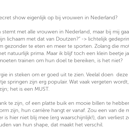
Secret show eigenlijk op bij vrouwen in Nederland?
n stemt met alle vrouwen in Nederland, maar bij mij ga
mijn lichaam met dat van Doutzen?” -> lichtelijk gedepr
 gezonder te eten en meer te sporten. Zolang die moti
et natuurlijk prima. Maar ik blijf toch een klein beetje 
oeten trainen om hun doel te bereiken, is het niet?
rgie in steken om er goed uit te zien. Veelal doen dez
wtje springen zijn erg populair. Wat vaak vergeten wor
ijn; het is een MUST.
 te zijn, of een platte buik en mooie billen te hebben
rm zijn, hun carrière hangt er vanaf. Zou een van de 
 hier niet blij mee (erg waarschijnlijk!), dan verlies
den van hun shape, dat maakt het verschil.