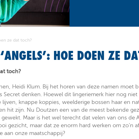
doen ze dat toch?
 ‘ANGELS’: HOE DOEN ZE D
dat toch?
hen, Heidi Klum. Bij het horen van deze namen moet bi
 Secret denken. Hoewel dit lingeriemerk hier nog niet 
 lijven, knappe koppies, weelderige bossen haar en nat
 een hit zijn. Nu Doutzen een van de meest bekende ge
gewekt. Maar is het wel terecht dat velen van ons de
mooi gezicht, maar dat ze enorm hard werken om zo’n af
ge aan onze maatschappij?