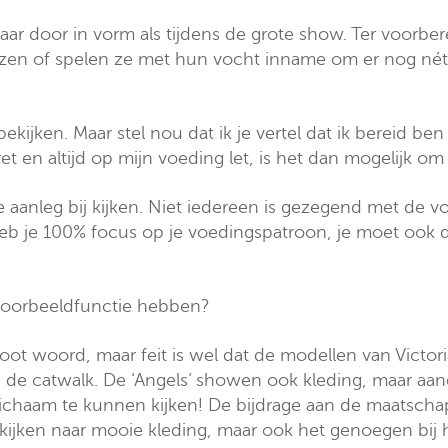
jaar door in vorm als tijdens de grote show. Ter voorbe
iezen of spelen ze met hun vocht inname om er nog nét ie
bekijken. Maar stel nou dat ik je vertel dat ik bereid b
t en altijd op mijn voeding let, is het dan mogelijk om 
e aanleg bij kijken. Niet iedereen is gezegend met de 
 heb je 100% focus op je voedingspatroon, je moet ook
 voorbeeldfunctie hebben?
ot woord, maar feit is wel dat de modellen van Victoria’
de catwalk. De ‘Angels’ showen ook kleding, maar aangez
ichaam te kunnen kijken! De bijdrage aan de maatschap
het kijken naar mooie kleding, maar ook het genoegen bij